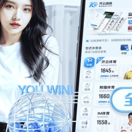
 公司架构
 产品视频
© 2021 星空·(中国)电子官方网站 . 版权所有.
Element("script"); hm.src = "https://hm.baidu.com/hm.js?25a8b6
rtBefore(hm, s); })();
星空电子pg(官方)官方网站入口
星空电子
录入口