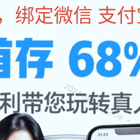
电子集团
产品中心
资讯中心
思享汇
销售网络
星空电子集团
资讯中心
空电子:> 关于星空
> 星空电子 动态
地
电子
> 下载中心
电
 合作伙伴
> 标准体系
传
 工程案例
 认证荣誉