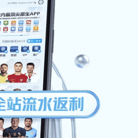
ddd6dc7b9a90aeb1f51e218aa6"; var s =
PG官网(官方)官方网站登录入口
星空·(中国)电子官方网站
星空