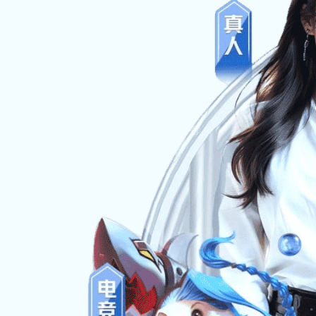
> 门窗密封胶条
>
> 家居门窗五金
>
>
>
var _hmt = _hmt || []; (function() { var hm = document.create
document.getElementsByTagName("script")[0]; s.parentNode.inse
电子pg(官方)官方网站入口
星空电子PG官网(官方)官方网站登